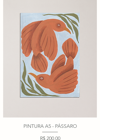
PINTURA A5 - PÁSSARO
Preço
R$ 200,00